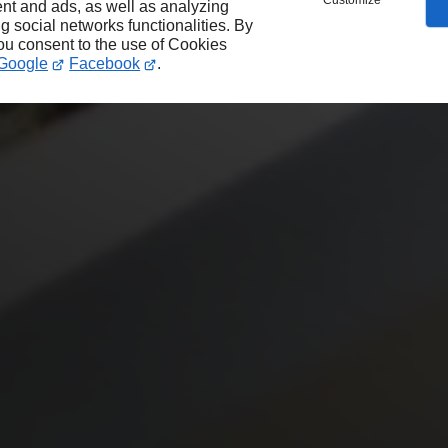
Customize
nt and ads, as well as analyzing
ng social networks functionalities. By
you consent to the use of Cookies
Google
Facebook
.