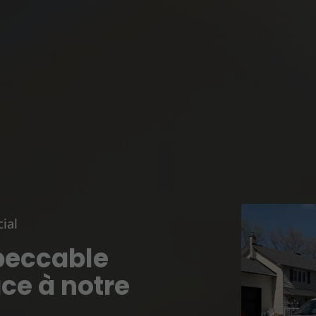
ial
mpeccable
âce à notre