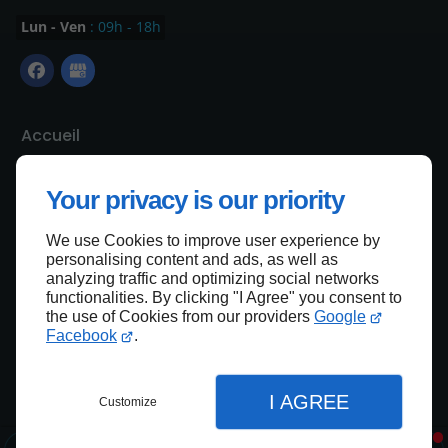
Lun - Ven
: 09h - 18h
Accueil
Nous contacter
Your privacy is our priority
Politique de confidentialité
Plan du site
We use Cookies to improve user experience by
personalising content and ads, as well as
analyzing traffic and optimizing social networks
functionalities. By clicking "I Agree" you consent to
Haut de page
the use of Cookies from our providers
Google
Facebook
.
I AGREE
Customize