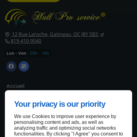
12 Rue Laroche,
Gatineau,
QC J8Y 5B3
819-410-9540
Lun - Ven
: 09h - 18h
Accueil
Nous contacter
Your privacy is our priority
Politique de confidentialité
Plan du site
We use Cookies to improve user experience by
personalising content and ads, as well as
analyzing traffic and optimizing social networks
functionalities. By clicking "I Agree" you consent to